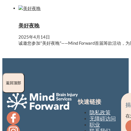
美好夜晚
2025年4月14日
诚邀您参加"美好夜晚"——Mind Forward首届筹款活
返回顶部
快速链接
捐
隐私政策
在
无障碍访问
职业
联系我们