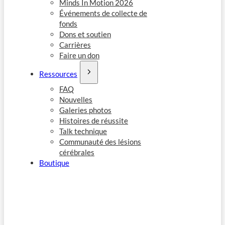
Minds In Motion 2026
Événements de collecte de
fonds
Dons et soutien
Carrières
Faire un don
Ressources
FAQ
Nouvelles
Galeries photos
Histoires de réussite
Talk technique
Communauté des lésions
cérébrales
Boutique