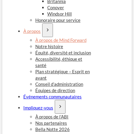
Britannia
Conover
Windsor Hill
Honoraire pour service
À propos
À propos de Mind Forward
Notre histoire
Équité, diversité et inclusion
Accessibilité, éthique et
santé
Plan stratégique – Esprit en
avant
Conseil d’administration
Équipes de direction
Événements communautaires
Impliquez-vous
À propos de l’ABI
Nos partenaires
Bella Notte 2026