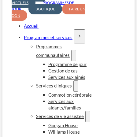
VIRTUELS
PROGRAMMES DE
JOUR
BOUTIQUE
FAIRE UN
DON
Accueil
Programmes et services
Programmes
communautaires
Programme de jour
Gestion de cas
Services aux aînés
Services cliniques
Commotion cérébrale
Services aux
aidants/familles
Services de vie assistée
Goegan House
Williams House