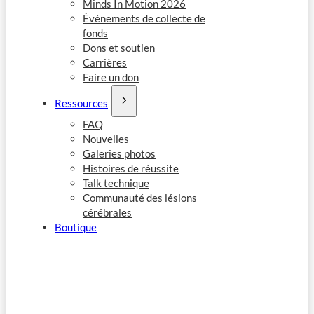
Minds In Motion 2026
Événements de collecte de
fonds
Dons et soutien
Carrières
Faire un don
Ressources
FAQ
Nouvelles
Galeries photos
Histoires de réussite
Talk technique
Communauté des lésions
cérébrales
Boutique