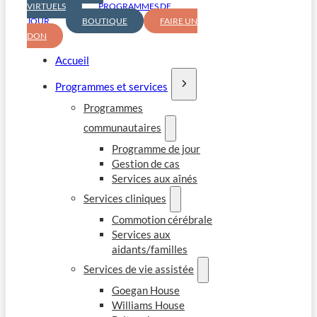
VIRTUELS
PROGRAMMES DE
JOUR
BOUTIQUE
FAIRE UN
DON
Accueil
Programmes et services
Programmes
communautaires
Programme de jour
Gestion de cas
Services aux aînés
Services cliniques
Commotion cérébrale
Services aux
aidants/familles
Services de vie assistée
Goegan House
Williams House