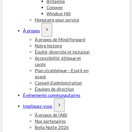
Britannia
Conover
Windsor Hill
Honoraire pour service
À propos
À propos de Mind Forward
Notre histoire
Équité, diversité et inclusion
Accessibilité, éthique et
santé
Plan stratégique – Esprit en
avant
Conseil d’administration
Équipes de direction
Événements communautaires
Impliquez-vous
À propos de l’ABI
Nos partenaires
Bella Notte 2026