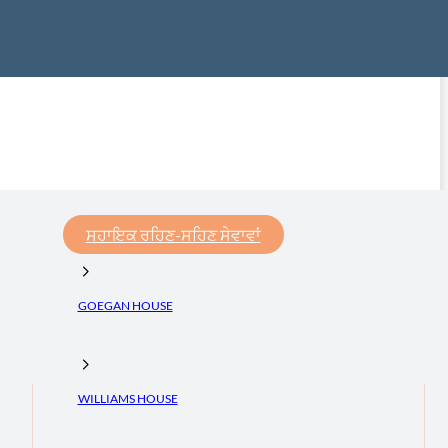
ਸਹਾਇਕ ਰਹਿਣ-ਸਹਿਣ ਸੇਵਾਵਾਂ
GOEGAN HOUSE
WILLIAMS HOUSE